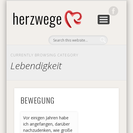
GRUNDLAGEN & METHODEN
SEMINARE & VORTRÄGE
DER HERZWEG
ÜBER UNS
KONTAKT
HOME
BLOG
herzwege
CURRENTLY BROWSING CATEGORY
Lebendigkeit
BEWEGUNG
Vor einigen Jahren habe
ich angefangen, darüber
nachzudenken, wie große