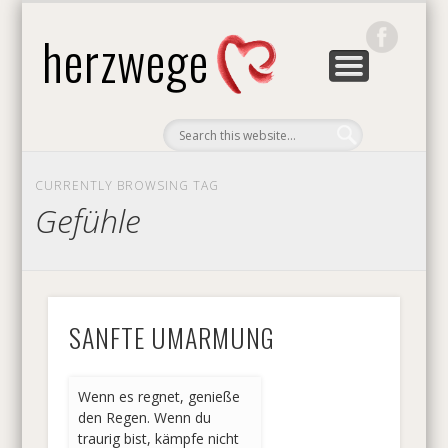
GRUNDLAGEN & METHODEN
SEMINARE & VORTRÄGE
DER HERZWEG
ÜBER UNS
KONTAKT
HOME
BLOG
herzwege
CURRENTLY BROWSING TAG
Gefühle
SANFTE UMARMUNG
Wenn es regnet, genieße
den Regen. Wenn du
traurig bist, kämpfe nicht