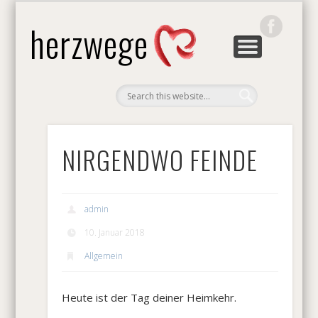
GRUNDLAGEN & METHODEN
SEMINARE & VORTRÄGE
DER HERZWEG
ÜBER UNS
KONTAKT
HOME
BLOG
herzwege
NIRGENDWO FEINDE
admin
10. Januar 2018
Allgemein
Heute ist der Tag deiner Heimkehr.